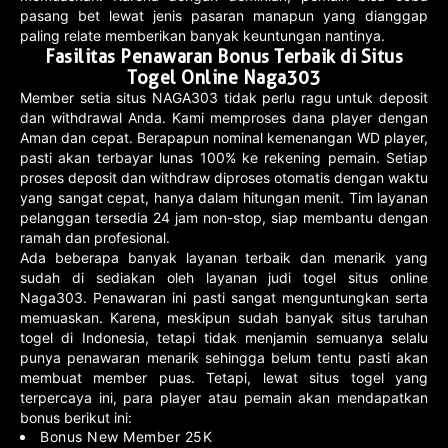
pasang bet lewat jenis pasaran manapun yang dianggap
paling relate memberikan banyak keuntungan nantinya.
Fasilitas Penawaran Bonus Terbaik di Situs
Togel Online Naga303
Member setia situs NAGA303 tidak perlu ragu untuk deposit
dan withdrawal Anda. Kami memproses dana player dengan
Aman dan cepat. Berapapun nominal kemenangan WD player,
pasti akan terbayar lunas 100% ke rekening pemain. Setiap
proses deposit dan withdraw diproses otomatis dengan waktu
yang sangat cepat, hanya dalam hitungan menit. Tim layanan
pelanggan tersedia 24 jam non-stop, siap membantu dengan
ramah dan profesional.
Ada beberapa banyak layanan terbaik dan menarik yang
sudah di sediakan oleh layanan judi togel situs online
Naga303. Penawaran ini pasti sangat menguntungkan serta
memuaskan. Karena, meskipun sudah banyak situs taruhan
togel di Indonesia, tetapi tidak menjamin semuanya selalu
punya penawaran menarik sehingga belum tentu pasti akan
membuat member puas. Tetapi, lewat situs togel yang
terpercaya ini, para player atau pemain akan mendapatkan
bonus berikut ini:
Bonus New Member 25K