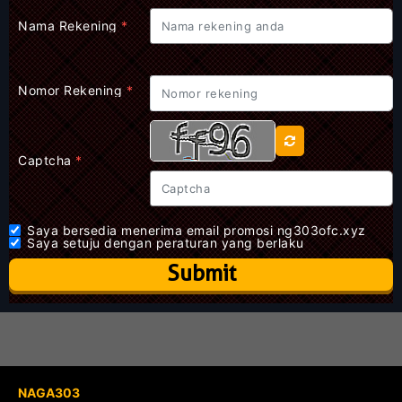
Nama Rekening
*
Nomor Rekening
*
Captcha
*
Saya bersedia menerima email promosi ng303ofc.xyz
Saya setuju dengan peraturan yang berlaku
Submit
NAGA303