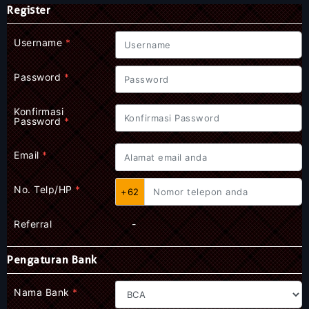
Register
Username
*
Password
*
Konfirmasi
Password
*
Email
*
No. Telp/HP
*
+62
Referral
-
Pengaturan Bank
Nama Bank
*