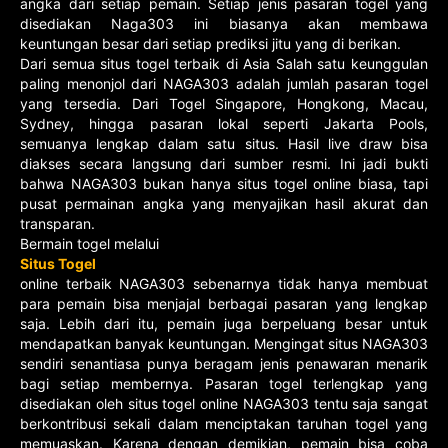
angka dari setiap pemain. Setiap jenis pasaran togel yang
disediakan Naga303 ini biasanya akan membawa
keuntungan besar dari setiap prediksi jitu yang di berikan.
Dari semua situs togel terbaik di Asia Salah satu keunggulan
paling menonjol dari NAGA303 adalah jumlah pasaran togel
yang tersedia. Dari Togel Singapore, Hongkong, Macau,
Sydney, hingga pasaran lokal seperti Jakarta Pools,
semuanya lengkap dalam satu situs. Hasil live draw bisa
diakses secara langsung dari sumber resmi. Ini jadi bukti
bahwa NAGA303 bukan hanya situs togel online biasa, tapi
pusat permainan angka yang menyajikan hasil akurat dan
transparan.
Bermain togel melalui
Situs Togel
online terbaik NAGA303 sebenarnya tidak hanya membuat
para pemain bisa menjajal berbagai pasaran yang lengkap
saja. Lebih dari itu, pemain juga berpeluang besar untuk
mendapatkan banyak keuntungan. Mengingat situs NAGA303
sendiri senantiasa punya beragam jenis penawaran menarik
bagi setiap membernya. Pasaran togel terlengkap yang
disediakan oleh situs togel online NAGA303 tentu saja sangat
berkontribusi sekali dalam menciptakan taruhan togel yang
memuaskan. Karena dengan demikian, pemain bisa coba