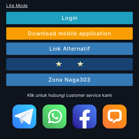
Lite Mode
Login
Download mobile application
Link Alternatif
Zona Naga303
Klik untuk hubungi customer service kami