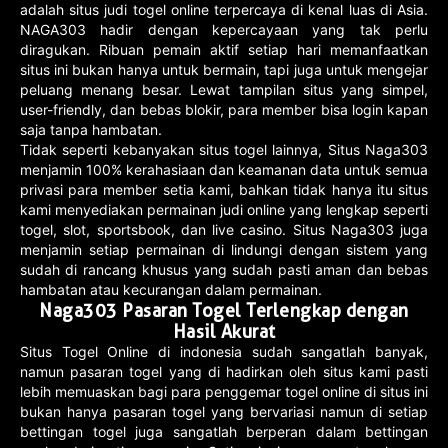
adalah situs judi togel online terpercaya di kenal luas di Asia.
NAGA303 hadir dengan kepercayaan yang tak perlu
diragukan. Ribuan pemain aktif setiap hari memanfaatkan
situs ini bukan hanya untuk bermain, tapi juga untuk mengejar
peluang menang besar. Lewat tampilan situs yang simpel,
user-friendly, dan bebas blokir, para member bisa login kapan
saja tanpa hambatan.
Tidak seperti kebanyakan situs togel lainnya, Situs Naga303
menjamin 100% kerahasiaan dan keamanan data untuk semua
privasi para member setia kami, bahkan tidak hanya itu situs
kami menyediakan permainan judi online yang lengkap seperti
togel, slot, sportsbook, dan live casino. Situs Naga303 juga
menjamin setiap permainan di lindungi dengan sistem yang
sudah di rancang khusus yang sudah pasti aman dan bebas
hambatan atau kecurangan dalam permainan.
Naga303 Pasaran Togel Terlengkap dengan
Hasil Akurat
Situs Togel Online di indonesia sudah sangatlah banyak,
namun pasaran togel yang di hadirkan oleh situs kami pasti
lebih memuaskan bagi para penggemar togel online di situs ini
bukan hanya pasaran togel yang bervariasi namun di setiap
bettingan togel juga sangatlah berperan dalam bettingan